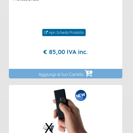
Apri Scheda Prodotto
€
85,
00
IVA inc.
Aggiungi al tuo Carrello