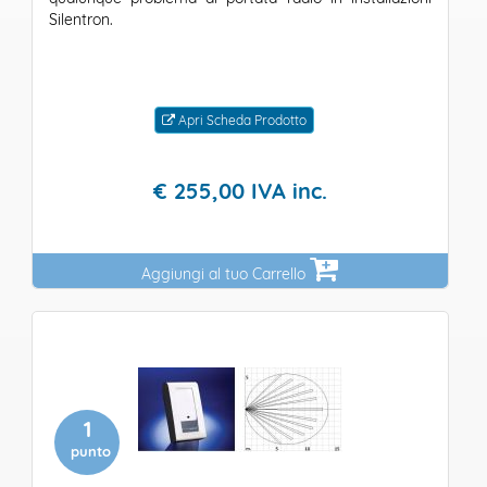
Silentron.
Apri Scheda Prodotto
€
255,
00
IVA inc.
Aggiungi al tuo Carrello
1
punto